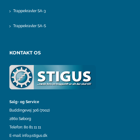
Trappekravler SA-3
Trappekravler SA-S
KONTAKT OS
Salg- og Service
Buddingevej 306 (7002)
2860 Søborg
Telefon:
80 81 11 11
E-mail:
info@stigus.dk