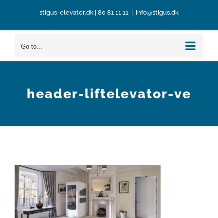
Skip
stigus-elevator.dk
|
80 81 11 11
|
info@stigus.dk
to
content
Go to...
header-liftelevator-ve