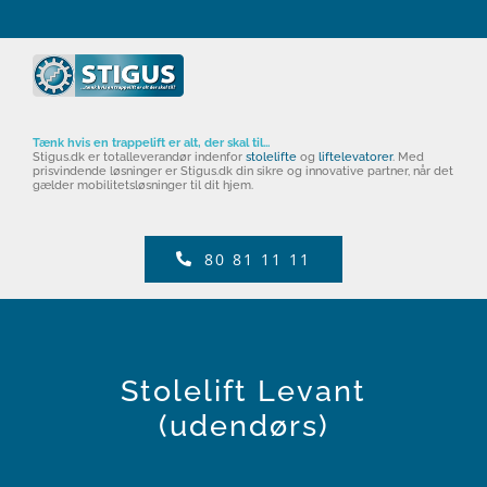
Tænk hvis en trappelift er alt, der skal til...
Stigus.dk er totalleverandør indenfor
stolelifte
og
liftelevatorer
. Med
prisvindende løsninger er Stigus.dk din sikre og innovative partner, når det
gælder mobilitetsløsninger til dit hjem.
80 81 11 11
Stolelift Levant
(udendørs)