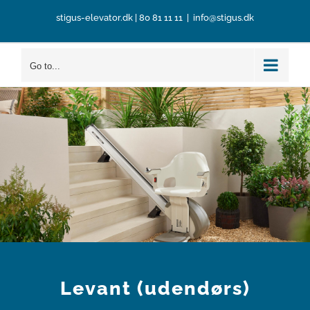
Skip
stigus-elevator.dk
|
80 81 11 11
|
info@stigus.dk
to
content
Go to...
Levant (udendørs)