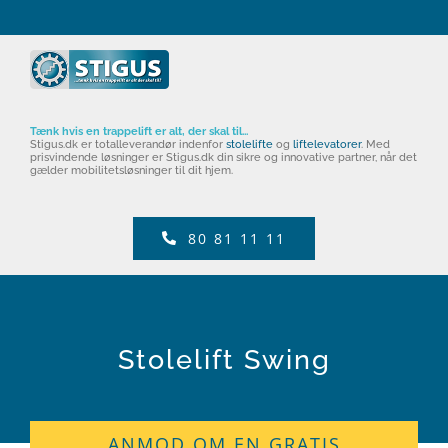
Tænk hvis en trappelift er alt, der skal til...
Stigus.dk er totalleverandør indenfor
stolelifte
og
liftelevatorer
. Med
prisvindende løsninger er Stigus.dk din sikre og innovative partner, når det
gælder mobilitetsløsninger til dit hjem.
80 81 11 11
Stolelift Swing
ANMOD OM EN GRATIS