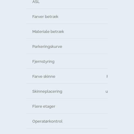
ASL
Farver betræk
blå
Materiale betræk
vinyl
Parkeringskurve
Fjernstyring
Farve skinne
RAL 9001, hvid
Skinneplacering
udvendig kurv
Flere etager
Operatørkontrol