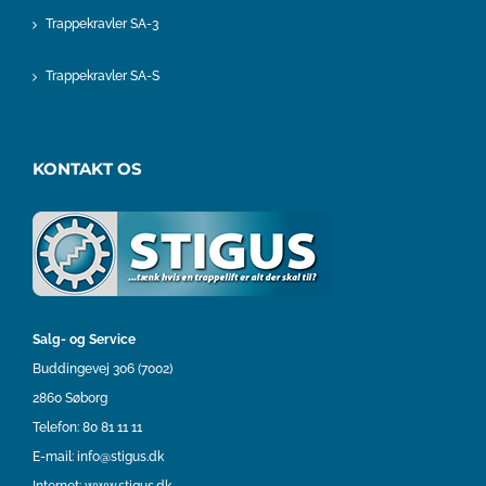
Trappekravler SA-3
Trappekravler SA-S
KONTAKT OS
Salg- og Service
Buddingevej 306 (7002)
2860 Søborg
Telefon:
80 81 11 11
E-mail:
info@stigus.dk