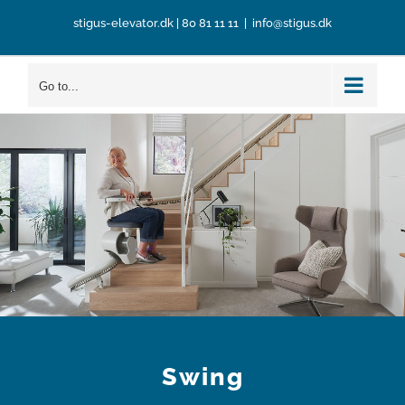
Skip
stigus-elevator.dk
|
80 81 11 11
|
info@stigus.dk
to
content
Go to...
Swing