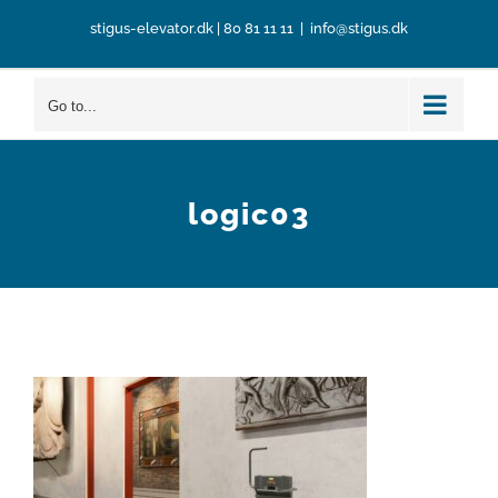
Skip
stigus-elevator.dk
|
80 81 11 11
|
info@stigus.dk
to
content
Go to...
logic03