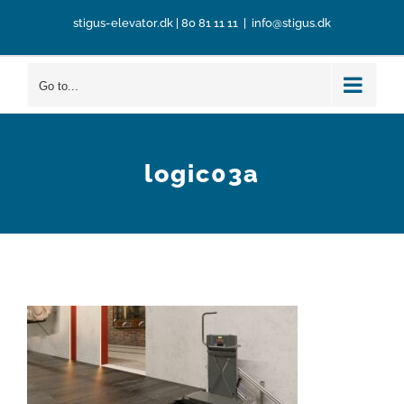
Skip
stigus-elevator.dk
|
80 81 11 11
|
info@stigus.dk
to
content
Go to...
logic03a