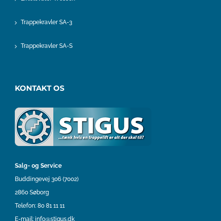
Trappekravler SA-3
Trappekravler SA-S
KONTAKT OS
Salg- og Service
Buddingevej 306 (7002)
2860 Søborg
Telefon:
80 81 11 11
E-mail:
info@stigus.dk