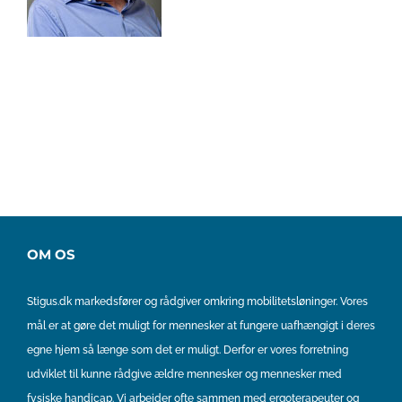
OM OS
Stigus.dk markedsfører og rådgiver omkring mobilitetsløninger. Vores
mål er at gøre det muligt for mennesker at fungere uafhængigt i deres
egne hjem så længe som det er muligt. Derfor er vores forretning
udviklet til kunne rådgive ældre mennesker og mennesker med
fysiske handicap. Vi arbejder ofte sammen med ergoterapeuter og