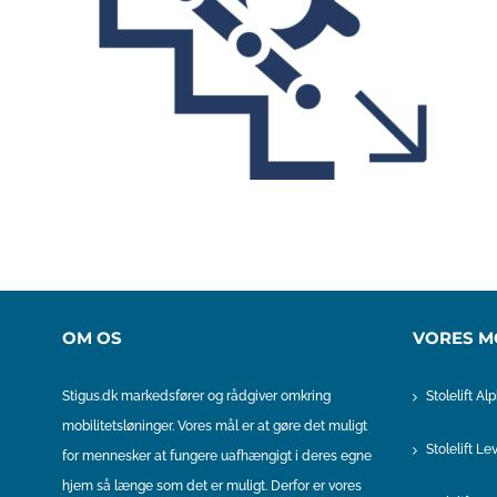
OM OS
VORES M
Stigus.dk markedsfører og rådgiver omkring
Stolelift Al
mobilitetsløninger. Vores mål er at gøre det muligt
Stolelift Le
for mennesker at fungere uafhængigt i deres egne
hjem så længe som det er muligt. Derfor er vores