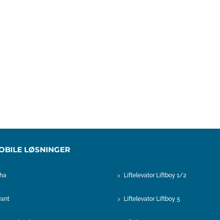
OBILE LØSNINGER
pha
Liftelevator Liftboy 1/2
vant
Liftelevator Liftboy 5