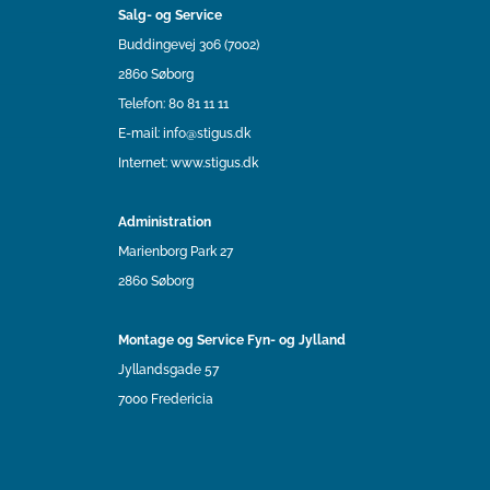
Salg- og Service
Buddingevej 306 (7002)
2860 Søborg
Telefon:
80 81 11 11
E-mail:
info@stigus.dk
Internet:
www.stigus.dk
Administration
Marienborg Park 27
2860 Søborg
Montage og Service Fyn- og Jylland
Jyllandsgade 57
7000 Fredericia