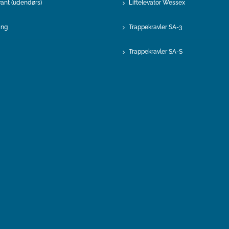
evant (udendørs)
Liftelevator Wessex
ing
Trappekravler SA-3
Trappekravler SA-S