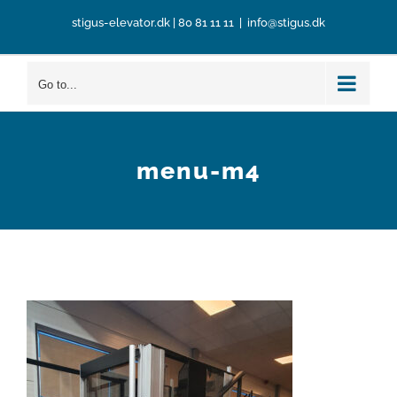
Skip
stigus-elevator.dk
|
80 81 11 11
|
info@stigus.dk
to
content
Go to...
menu-m4