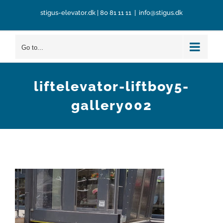
Skip
stigus-elevator.dk
|
80 81 11 11
|
info@stigus.dk
to
content
Go to...
liftelevator-liftboy5-
gallery002