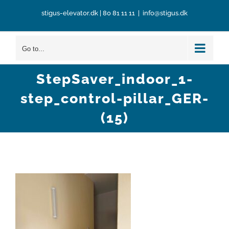
Skip
stigus-elevator.dk
|
80 81 11 11
|
info@stigus.dk
to
content
Go to...
StepSaver_indoor_1-
step_control-pillar_GER-
(15)