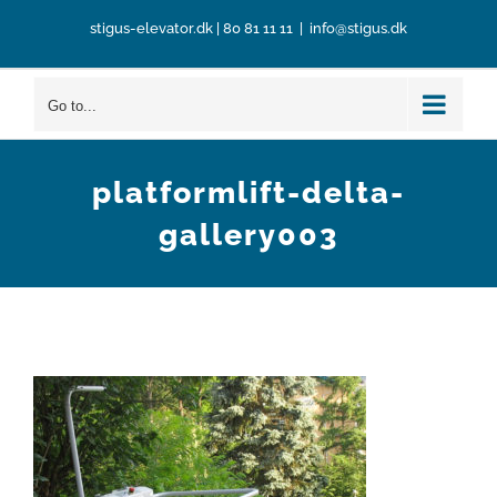
Skip
stigus-elevator.dk
|
80 81 11 11
|
info@stigus.dk
to
content
Go to...
platformlift-delta-
gallery003