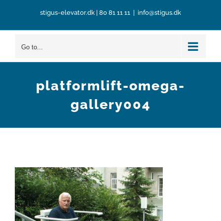
Skip
stigus-elevator.dk
|
80 81 11 11
|
info@stigus.dk
to
content
Go to...
platformlift-omega-
gallery004