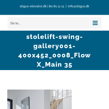
Skip
stigus-elevator.dk
|
80 81 11 11
|
info@stigus.dk
to
content
Go to...
stolelift-swing-
gallery001-
400x452_0008_Flow
X_Main 35