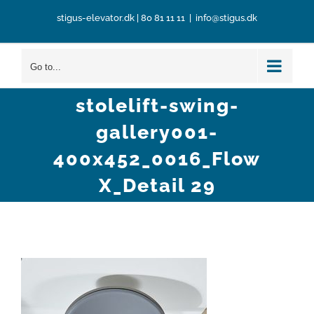
Skip
stigus-elevator.dk
|
80 81 11 11
|
info@stigus.dk
to
content
Go to...
stolelift-swing-
gallery001-
400x452_0016_Flow
X_Detail 29