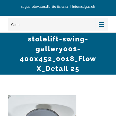
Skip
stigus-elevator.dk
|
80 81 11 11
|
info@stigus.dk
to
content
Go to...
stolelift-swing-
gallery001-
400x452_0018_Flow
X_Detail 25