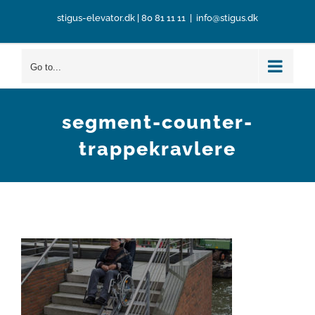
Skip
stigus-elevator.dk
|
80 81 11 11
|
info@stigus.dk
to
content
Go to...
segment-counter-
trappekravlere